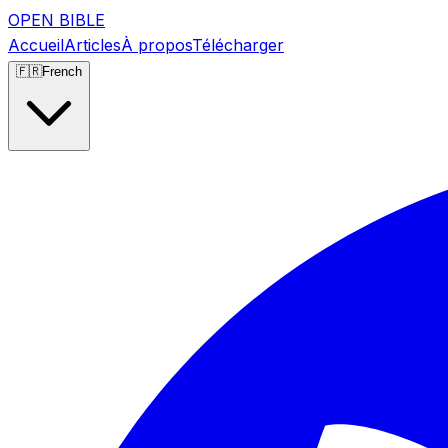
OPEN BIBLE
Accueil
Articles
À propos
Télécharger
🇫🇷
French