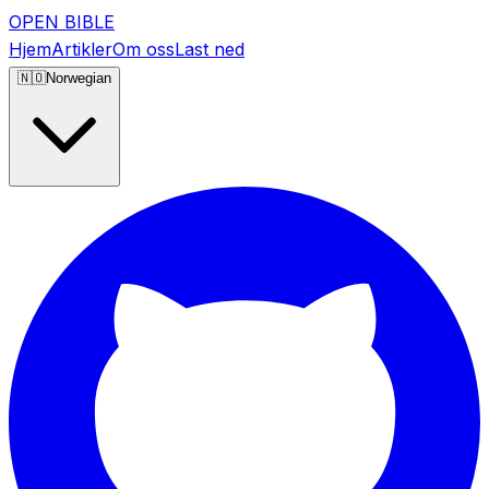
OPEN BIBLE
Hjem
Artikler
Om oss
Last ned
🇳🇴
Norwegian