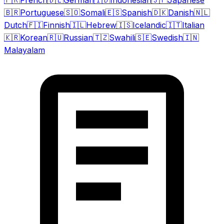
🇫🇷
French
🇩🇪
German
🇮🇩
Indonesian
🇯🇵
Japanese
🇧🇷
Portuguese
🇸🇴
Somali
🇪🇸
Spanish
🇩🇰
Danish
🇳🇱
Dutch
🇫🇮
Finnish
🇮🇱
Hebrew
🇮🇸
Icelandic
🇮🇹
Italian
🇰🇷
Korean
🇷🇺
Russian
🇹🇿
Swahili
🇸🇪
Swedish
🇮🇳
Malayalam