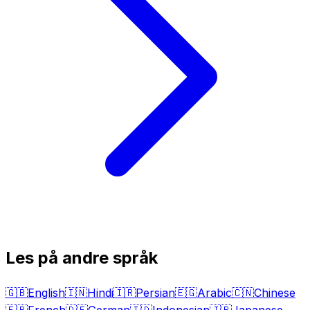
Les på andre språk
🇬🇧
English
🇮🇳
Hindi
🇮🇷
Persian
🇪🇬
Arabic
🇨🇳
Chinese