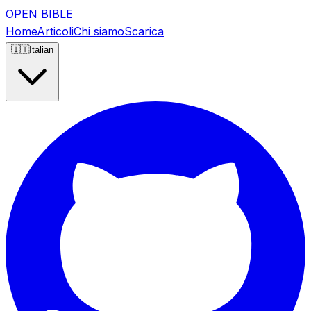
OPEN BIBLE
Home
Articoli
Chi siamo
Scarica
🇮🇹
Italian